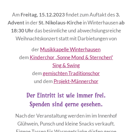
Am
Freitag, 15.12.2023
findet zum Auftakt des
3.
Advent
in der
St. Nikolaus-Kirche
in Winterhausen
ab
18:30 Uhr
das besinnliche und abwechslungsreiche
Weihnachtskonzert statt mit Darbietungen von
der
Musikkapelle Winterhausen
dem
Kinderchor „Sonne Mond & Sternchen“
Sing & Swing
dem
gemischten Traditionschor
und dem
Projekt-Männerchor
Der Eintritt ist wie immer frei.
Spenden sind gerne gesehen.
Nach der Veranstaltung werden im im Innenhof
Glühwein, Punsch und kleine Snacks verkauft.
Eigene Tassen für Warmgetränke dürfen gerne